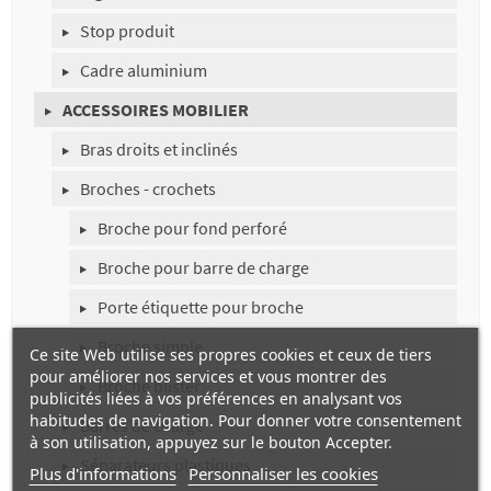
Stop produit
Cadre aluminium
ACCESSOIRES MOBILIER
Bras droits et inclinés
Broches - crochets
Broche pour fond perforé
Broche pour barre de charge
Porte étiquette pour broche
Broche simple
Ce site Web utilise ses propres cookies et ceux de tiers
pour améliorer nos services et vous montrer des
Broche blister
publicités liées à vos préférences en analysant vos
habitudes de navigation. Pour donner votre consentement
Barres de charge
à son utilisation, appuyez sur le bouton Accepter.
Séparateurs plastiques
Plus d'informations
Personnaliser les cookies