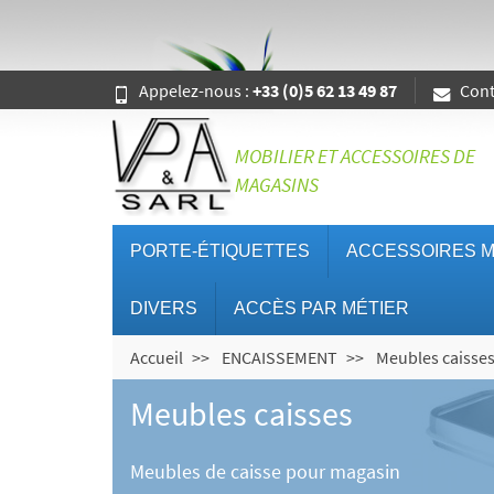
Appelez-nous :
+33 (0)5 62 13 49 87
Cont
MOBILIER ET ACCESSOIRES DE
MAGASINS
PORTE-ÉTIQUETTES
ACCESSOIRES M
DIVERS
ACCÈS PAR MÉTIER
Accueil
ENCAISSEMENT
Meubles caisses
Meubles caisses
Meubles de caisse pour magasin