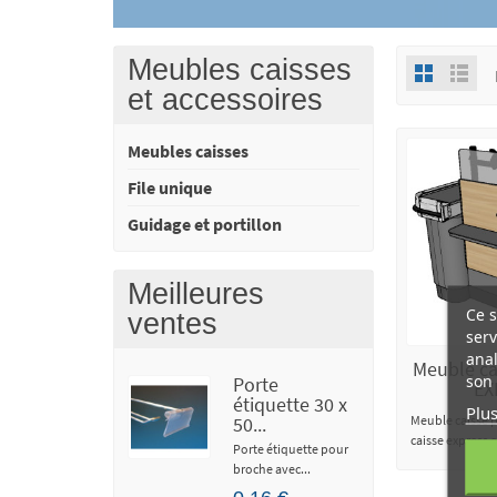
Meubles caisses
et accessoires
Meubles caisses
File unique
Guidage et portillon
Meilleures
Ce s
ventes
serv
anal
Meuble ca
son 
Porte
EX
étiquette 30 x
Plus
Meuble caisse 
50...
caisse express o
Porte étiquette pour
droit
broche avec...