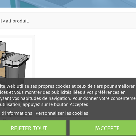
Il y a 1 produit.
ite Web utilise ses propres cookies et ceux de tiers pour améliorer
ices et vous montrer des publicités liées à vos préférences en
ysant vos habitudes de navigation. Pour donner votre consenteme
isse OLYMPIA
utilisation, appuyez sur le bouton Accepter.
PRESS
 d'informations
Personnaliser les cookies
pour supérette ou
u file unique - sens
REJETER TOUT
J'ACCEPTE