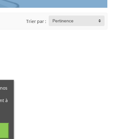
Trier par :
Pertinence
 nos
nt à