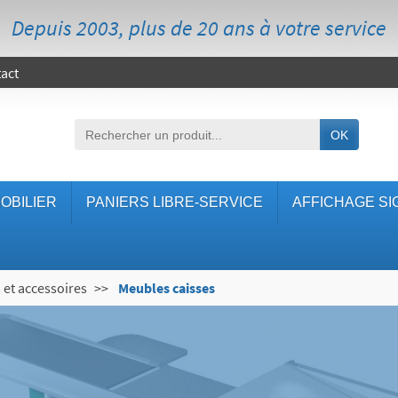
Depuis 2003, plus de 20 ans à votre service
act
OK
OBILIER
PANIERS LIBRE-SERVICE
AFFICHAGE SI
 et accessoires
Meubles caisses