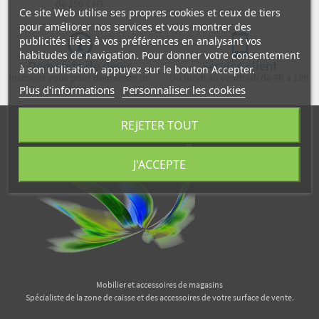
de 150 € HT
Ce site Web utilise ses propres cookies et ceux de tiers
pour améliorer nos services et vous montrer des
publicités liées à vos préférences en analysant vos
habitudes de navigation. Pour donner votre consentement
Demande de devis
Service client
à son utilisation, appuyez sur le bouton Accepter.
Inscrivez vous pour demander un
Du lundi au vendredi de 9h à 18h
devis !
Plus d'informations
Personnaliser les cookies
REJETER TOUT
J'ACCEPTE
Mobilier et accessoires de magasins
Spécialiste de la zone de caisse et des accessoires de votre surface de vente.