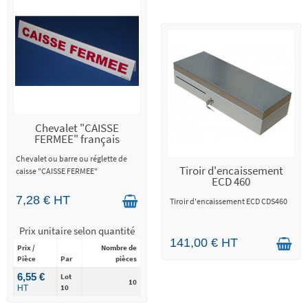
Chevalet "CAISSE
FERMEE" français
Chevalet ou barre ou réglette de
Tiroir d'encaissement
caisse "CAISSE FERMEE"
ECD 460
7,28 € HT
Tiroir d'encaissement ECD CDS460
Prix unitaire selon quantité
141,00 € HT
Prix /
Nombre de
Pièce
Par
pièces
6,55 €
Lot
10
10
HT