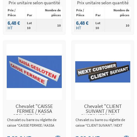
Prix unitaire selon quantité
Prix unitaire selon quantité
Prix /
Nombre de
Prix /
Nombre de
Pièce
Par
pièces
Pièce
Par
pièces
6,48 €
6,48 €
Lot
Lot
10
10
10
10
HT
HT
Chevalet "CAISSE
Chevalet "CLIENT
FERMEE / KASSA
SUIVANT / NEXT
GESLOTEN" bilingue
CUSTOMER" bilingue
Chevalet ou barre ou réglette de
Chevalet ou barre ou réglette de
caisse "CAISSE FERMEE / KASSA
caisse "CLIENT SUIVANT / NEXT
GESLOTEN" une face français, une
CUSTOMER" une face français, une
face néerlandais
face anglais