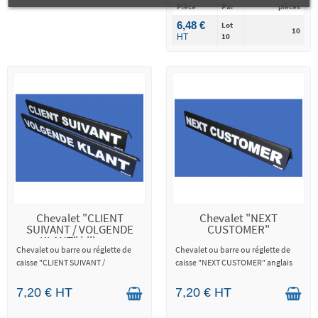
Pièce
Par
pièces
6,48 €
Lot
10
10
HT
Chevalet "CLIENT
Chevalet "NEXT
SUIVANT / VOLGENDE
CUSTOMER"
KLANT" bilingue
Chevalet ou barre ou réglette de
Chevalet ou barre ou réglette de
caisse "CLIENT SUIVANT /
caisse "NEXT CUSTOMER" anglais
VOLGENDE KLANT" une face
français, une face néerlandais
7,20 € HT
7,20 € HT