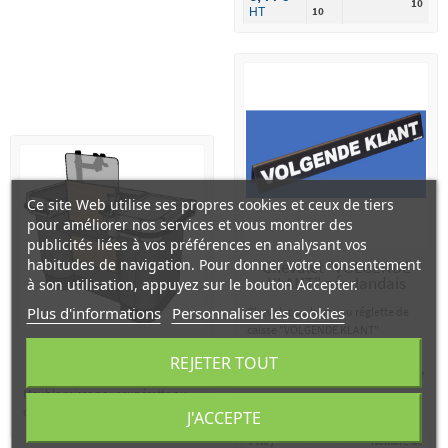
10
10
HT
Ce site Web utilise ses propres cookies et ceux de tiers
pour améliorer nos services et vous montrer des
publicités liées à vos préférences en analysant vos
habitudes de navigation. Pour donner votre consentement
Chevalet "VOLGENDE
KLANT" néerlandais
à son utilisation, appuyez sur le bouton Accepter.
Plus d'informations
Personnaliser les cookies
Chevalet ou barre ou réglette de
caisse "VOLGENDE KLANT"
Meuble caisse OLYMPIA
REJETER TOUT
EXPRESS
7,20 € HT
Meuble caisse pour supérette ou
caisse express ou file unique - sens
J'ACCEPTE
Prix unitaire selon quantité
droit
Prix /
Nombre de