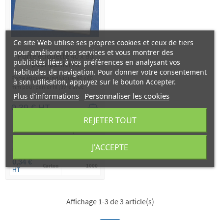
Ce site Web utilise ses propres cookies et ceux de tiers
pour améliorer nos services et vous montrer des
Porte étiquette 40 x 80
publicités liées à vos préférences en analysant vos
pour panier fil
habitudes de navigation. Pour donner votre consentement
Porte étiquette individuel 40 x 80
à son utilisation, appuyez sur le bouton Accepter.
mm pour panier fil (livré avec
Plus d'informations
Personnaliser les cookies
œillets)
0,39 € HT
REJETER TOUT
Prix unitaire selon quantité
Prix /
Nombre de
J'ACCEPTE
Pièce
Par
pièces
0,34 €
Carton
1000
HT
Affichage 1-3 de 3 article(s)