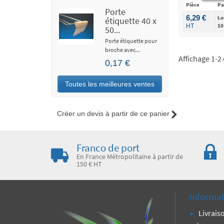
Pièce
Pa
Porte
6,29 €
Lo
étiquette 40 x
10
HT
50...
Porte étiquette pour
broche avec...
Affichage 1-2 
0,17 €
Toutes les meilleures ventes
Créer un devis à partir de ce panier
Franco de port
En France Métropolitaine à partir de
150 € HT
Informa
Livrais