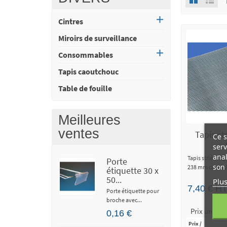
Cintres
Miroirs de surveillance
Consommables
Tapis caoutchouc
Table de fouille
Meilleures
ventes
Tapis st
Ce s
serv
anal
Tapis strié lon
Porte
son 
238 mm caoutc
étiquette 30 x
50...
Plus
7,40 € H
Porte étiquette pour
broche avec...
Prix unitai
0,16 €
Prix /