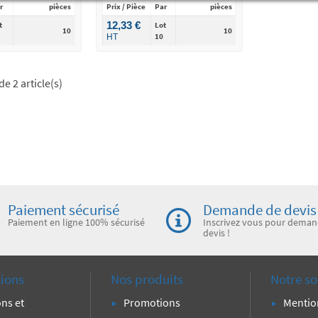
r
pièces
Prix / Pièce
Par
pièces
12,33 €
t
Lot
10
10
10
HT
de 2 article(s)
Paiement sécurisé
Demande de devis
Paiement en ligne 100% sécurisé
Inscrivez vous pour deman
devis !
tions
Nos produits
Notre so
ons et
Promotions
Mentio