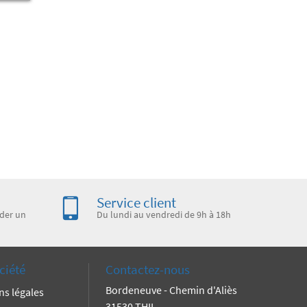
Service client
der un
Du lundi au vendredi de 9h à 18h
ciété
Contactez-nous
Bordeneuve - Chemin d'Aliès
ns légales
31530 THIL