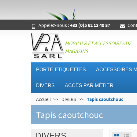
Appelez-nous :
+33 (0)5 62 13 49 87
Cont
MOBILIER ET ACCESSOIRES DE
MAGASINS
PORTE-ÉTIQUETTES
ACCESSOIRES M
DIVERS
ACCÈS PAR MÉTIER
Accueil
DIVERS
Tapis caoutchouc
Tapis caoutchouc
DIVERS