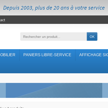
Depuis 2003, plus de 20 ans à votre service
act
OK
OBILIER
PANIERS LIBRE-SERVICE
AFFICHAGE SI