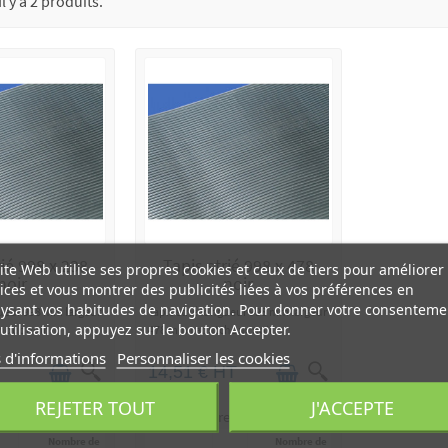
Il y a 2 produits.
rié 998 x 238
Tapis strié 998 x 478
ite Web utilise ses propres cookies et ceux de tiers pour améliorer
noir
noir
ices et vous montrer des publicités liées à vos préférences en
ysant vos habitudes de navigation. Pour donner votre consenteme
gueur 998 mm largeur
Tapis strié longueur 998 mm largeur
utilisation, appuyez sur le bouton Accepter.
houc noir
478 mm caoutchouc noir
 d'informations
Personnaliser les cookies
T
14,51 € HT
REJETER TOUT
J'ACCEPTE
re selon quantité
Prix unitaire selon quantité
Nombre de
Nombre de