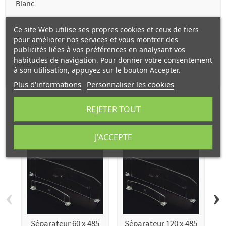
Blanc
Ce site Web utilise ses propres cookies et ceux de tiers
Fabriqué en EU
pour améliorer nos services et vous montrer des
publicités liées à vos préférences en analysant vos
habitudes de navigation. Pour donner votre consentement
RAILMAG
à son utilisation, appuyez sur le bouton Accepter.
Plus d'informations
Personnaliser les cookies
10 autres produits dans la même
REJETER TOUT
catégorie :
J'ACCEPTE
‹
›
Séparateur 60 x 485
Séparateur 120 x 485
Ra