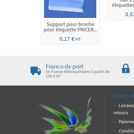
étiquette
SES
3,3
Support pour broche
pour étiquette PRICER...
0,17 €
HT
Franco de port
En France Métropolitaine à partir de
150 € HT
Informa
Livrais
retours
Paiemen
Condit