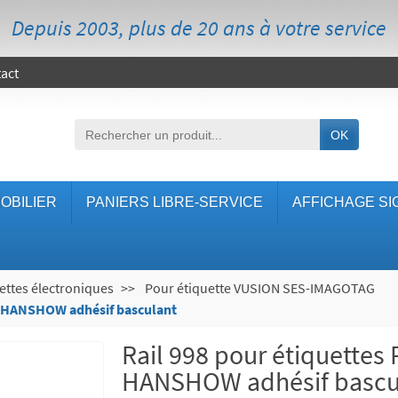
Depuis 2003, plus de 20 ans à votre service
act
OK
OBILIER
PANIERS LIBRE-SERVICE
AFFICHAGE SI
ettes électroniques
Pour étiquette VUSION SES-IMAGOTAG
u HANSHOW adhésif basculant
Rail 998 pour étiquettes
HANSHOW adhésif bascu