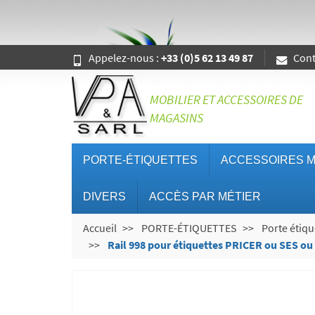
Appelez-nous :
+33 (0)5 62 13 49 87
Cont
MOBILIER ET ACCESSOIRES DE
MAGASINS
PORTE-ÉTIQUETTES
ACCESSOIRES M
DIVERS
ACCÈS PAR MÉTIER
Accueil
PORTE-ÉTIQUETTES
Porte étiqu
Rail 998 pour étiquettes PRICER ou SES o