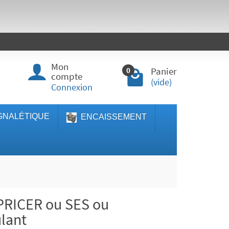
Mon
Panier
0
compte
(vide)
Connexion
GNALÉTIQUE
ENCAISSEMENT
 PRICER ou SES ou
lant