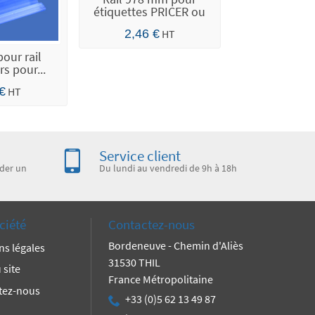
étiquettes PRICER ou
SES...
2,46 €
HT
our rail
s pour...
 €
HT
Service client
der un
Du lundi au vendredi de 9h à 18h
ciété
Contactez-nous
Bordeneuve - Chemin d'Aliès
ns légales
31530 THIL
 site
France Métropolitaine
tez-nous
+33 (0)5 62 13 49 87