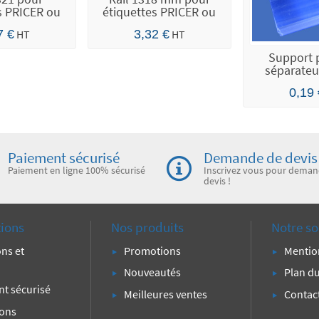
s PRICER ou
étiquettes PRICER ou
 ou...
SES...
7 €
HT
3,32 €
HT
Support p
séparateur
0,19
Paiement sécurisé
Demande de devis
Paiement en ligne 100% sécurisé
Inscrivez vous pour deman
devis !
tions
Nos produits
Notre so
ons et
Promotions
Mentio
Nouveautés
Plan du
t sécurisé
Meilleures ventes
Contac
ions