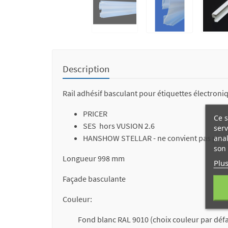
Description
Rail adhésif basculant pour étiquettes électroni
PRICER
Ce s
SES hors VUSION 2.6
serv
HANSHOW STELLAR - ne convient pas pour
anal
son 
Longueur 998 mm
Plus
Façade basculante
Couleur:
Fond blanc RAL 9010 (choix couleur par déf