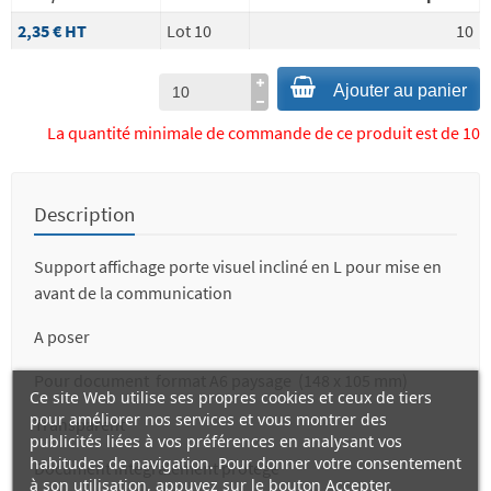
2,35 €
HT
Lot 10
10
Ajouter au panier
La quantité minimale de commande de ce produit est de 10
Description
Support affichage porte visuel incliné en L pour mise en
avant de la communication
A poser
Pour document format A6 paysage (148 x 105 mm)
Ce site Web utilise ses propres cookies et ceux de tiers
pour améliorer nos services et vous montrer des
Transparent
publicités liées à vos préférences en analysant vos
habitudes de navigation. Pour donner votre consentement
Document intégralement protégé
à son utilisation, appuyez sur le bouton Accepter.