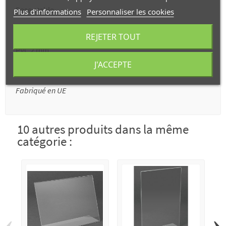
Base stable
Plus d'informations
Personnaliser les cookies
REJETER TOUT
PVC 2 mm
J'ACCEPTE
Fabriqué en UE
10 autres produits dans la même
catégorie :
‹
›