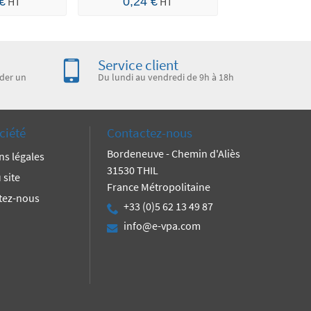
 €
HT
0,24 €
HT
2,55 €
Service client
der un
Du lundi au vendredi de 9h à 18h
ciété
Contactez-nous
Bordeneuve - Chemin d'Aliès
ns légales
31530 THIL
 site
France Métropolitaine
tez-nous
+33 (0)5 62 13 49 87
info@e-vpa.com