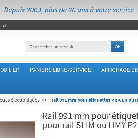
Depuis 2003, plus de 20 ans à votre service
act
OK
OBILIER
PANIERS LIBRE-SERVICE
AFFICHAGE SI
ettes électroniques
Rail 991 mm pour étiquettes PRICER ou
Rail 991 mm pour étiqu
pour rail SLIM ou HMY P