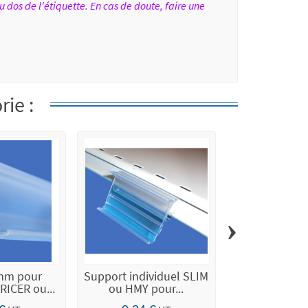
u dos de l'étiquette. En cas de doute, faire une
ie :
›
 mm pour
Support individuel SLIM
Rail 998 pour 
RICER ou...
ou HMY pour...
PRICER ou S