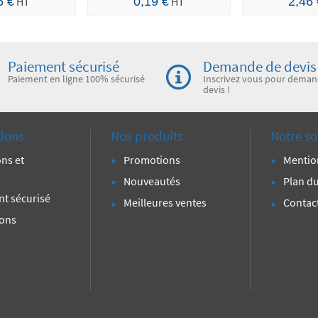
6 €
HT
0,19 €
HT
2,46
Paiement sécurisé
Demande de devis
Paiement en ligne 100% sécurisé
Inscrivez vous pour deman
devis !
tions
Nos produits
Notre so
ons et
Promotions
Mentio
Nouveautés
Plan du
t sécurisé
Meilleures ventes
Contac
ions