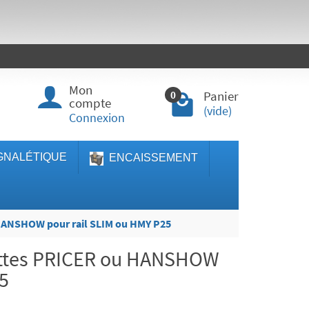
Mon
Panier
0
compte
(vide)
Connexion
GNALÉTIQUE
ENCAISSEMENT
 HANSHOW pour rail SLIM ou HMY P25
ettes PRICER ou HANSHOW
25