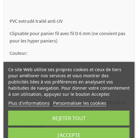
PVC extrudé traité anti-UV
Clipsable pour panier fil avec fil D 6 mm (ne convient pas
pour les hyper paniers)
Couleur:
Façade transparente
Ce site Web utilise ses propres cookies et ceux de tiers
pour améliorer nos services et vous montrer des
Fond transparent
publicités liées à vos préférences en analysant vos
habitudes de navigation. Pour donner votre consentement
à son utilisation, appuyez sur le bouton Accepter.
Couleur RAL spécifique, sur devis, à partir de 3000 pièces
Plus d'informations
Personnaliser les cookies
REJETER TOUT
Fabrication en UE
J'ACCEPTE