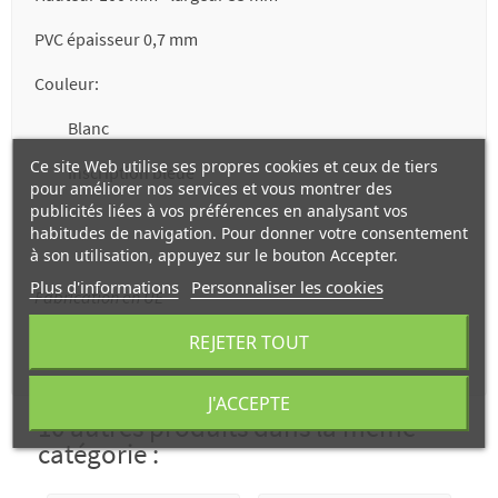
PVC épaisseur 0,7 mm
Couleur:
Blanc
Ce site Web utilise ses propres cookies et ceux de tiers
Inscription bleue
pour améliorer nos services et vous montrer des
publicités liées à vos préférences en analysant vos
habitudes de navigation. Pour donner votre consentement
à son utilisation, appuyez sur le bouton Accepter.
Plus d'informations
Personnaliser les cookies
Fabrication en UE
REJETER TOUT
J'ACCEPTE
10 autres produits dans la même
catégorie :