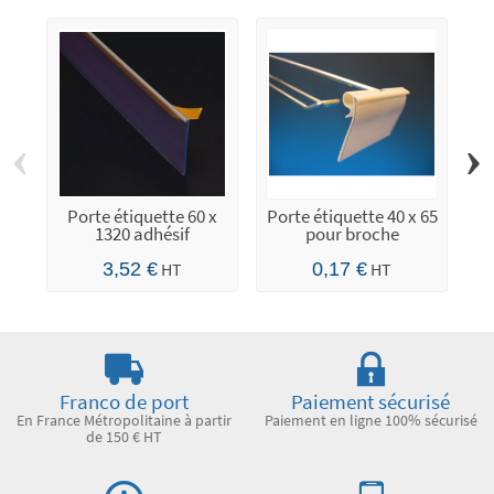
‹
›
Porte étiquette 60 x
Porte étiquette 40 x 65
Po
1320 adhésif
pour broche
3,52 €
HT
0,17 €
HT
Franco de port
Paiement sécurisé
En France Métropolitaine à partir
Paiement en ligne 100% sécurisé
de 150 € HT