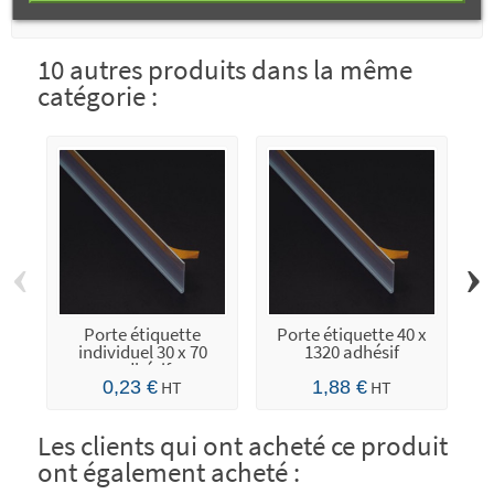
10 autres produits dans la même
catégorie :
‹
›
Porte étiquette
Porte étiquette 40 x
P
individuel 30 x 70
1320 adhésif
1
adhésif
0,23 €
HT
1,88 €
HT
Les clients qui ont acheté ce produit
ont également acheté :