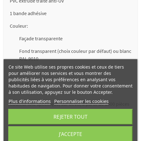
PVC extrudé traité anti-UV
1 bande adhésive
Couleur:
Façade transparente
Fond transparent (choix couleur par défaut) ou blanc
RAL 9010
Ce site Web utilise ses propres cookies et ceux de tiers
pour améliorer nos services et vous montrer des
publicités liées à vos préférences en analysant vos
Fabriqué en UE
habitudes de navigation. Pour donner votre consentement
à son utilisation, appuyez sur le bouton Accepter.
Plus d'informations
Personnaliser les cookies
Couleur RAL spécifique, sur devis, à partir de 1500 pièces
REJETER TOUT
J'ACCEPTE
ADHC40 - ADHT40