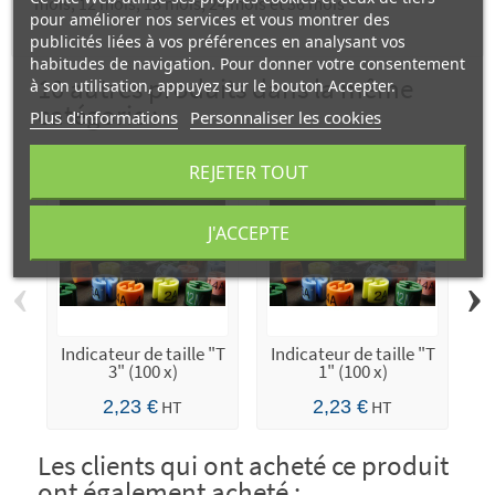
mois, 12 mois, 18 mois, 24 mois et 36 mois
pour améliorer nos services et vous montrer des
publicités liées à vos préférences en analysant vos
habitudes de navigation. Pour donner votre consentement
10 autres produits dans la même
à son utilisation, appuyez sur le bouton Accepter.
catégorie :
Plus d'informations
Personnaliser les cookies
REJETER TOUT
J'ACCEPTE
‹
›
Indicateur de taille "T
Indicateur de taille "T
3" (100 x)
1" (100 x)
2,23 €
HT
2,23 €
HT
Les clients qui ont acheté ce produit
ont également acheté :