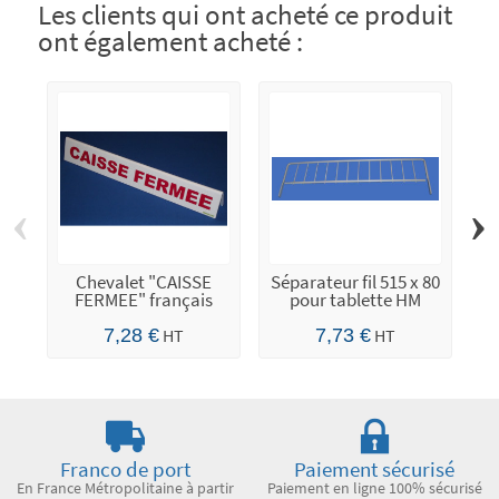
Les clients qui ont acheté ce produit
ont également acheté :
‹
›
Chevalet "CAISSE
Séparateur fil 515 x 80
B
FERMEE" français
pour tablette HM
7,28 €
HT
7,73 €
HT
Franco de port
Paiement sécurisé
En France Métropolitaine à partir
Paiement en ligne 100% sécurisé