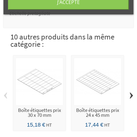
J'ACCEPTE
labels / Vorgeschnittene Etiketten / Etiquetas precartadas /
Etichelle pretagliate
10 autres produits dans la même
catégorie :
‹
›
Boîte étiquettes prix
Boîte étiquettes prix
B
30 x 70 mm
24 x 45 mm
15,18 €
HT
17,44 €
HT