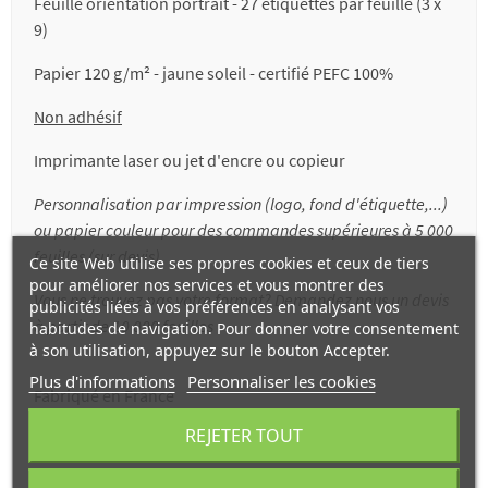
Feuille orientation portrait - 27 étiquettes par feuille (3 x
9)
Papier 120 g/m² - jaune soleil - certifié PEFC 100%
Non adhésif
Imprimante laser ou jet d'encre ou copieur
Personnalisation par impression (logo, fond d'étiquette,...)
ou papier couleur pour des commandes supérieures à 5 000
feuilles (sur devis)
Ce site Web utilise ses propres cookies et ceux de tiers
pour améliorer nos services et vous montrer des
Vous ne trouvez pas votre format? Demandez nous un devis
publicités liées à vos préférences en analysant vos
à partir de 10 000 feuilles
habitudes de navigation. Pour donner votre consentement
à son utilisation, appuyez sur le bouton Accepter.
Plus d'informations
Personnaliser les cookies
Fabriqué en France
REJETER TOUT
Etiquettes prédécoupées / Voorgerilde etiketten / Pre-cut