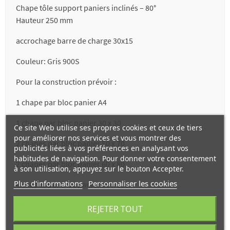
Chape tôle support paniers inclinés – 80°
Hauteur 250 mm
accrochage barre de charge 30x15
Couleur: Gris 900S
Pour la construction prévoir :
1 chape par bloc panier A4
1 chape par bloc panier 30 x 30
Ce site Web utilise ses propres cookies et ceux de tiers
pour améliorer nos services et vous montrer des
2 chapes par bloc panier 50 x 70
publicités liées à vos préférences en analysant vos
habitudes de navigation. Pour donner votre consentement
2 chapes par bloc panier 60 x 80
à son utilisation, appuyez sur le bouton Accepter.
Plus d'informations
Personnaliser les cookies
4 chapes par bloc panier 80 x 120
Sur devis
REJETER TOUT