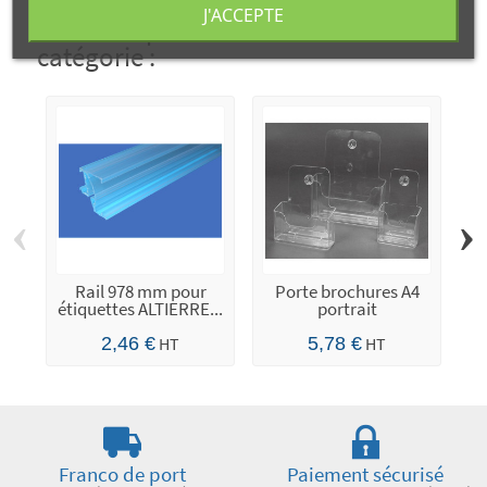
J'ACCEPTE
10 autres produits dans la même
catégorie :
‹
›
Rail 978 mm pour
Porte brochures A4
étiquettes ALTIERRE...
portrait
2,46 €
HT
5,78 €
HT
Franco de port
Paiement sécurisé